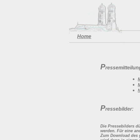
Home
P
ressemitteilun
M
P
ressebilder:
Die Pressebilders dü
werden. Für eine an
Zum Download des ge