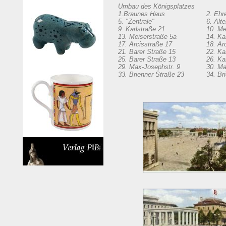
Umbau des Königsplatzes
1.Braunes Haus
2. Ehr
5. "Zentrale"
6. Alt
9. Karlstraße 21
10. Me
13. Meiserstraße 5a
14. Ka
17. Arcisstraße 17
18. Ar
21. Barer Straße 15
22. Ka
25. Barer Straße 13
26. Ka
29. Max-Josephstr. 9
30. Ma
33. Brienner Straße 23
34. Br