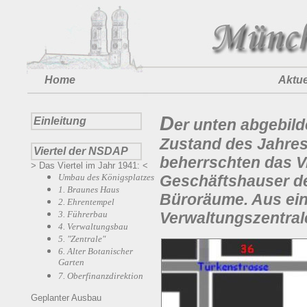
Home
Aktue
D
Einleitung
er unten abgebild
Zustand des Jahre
Viertel der NSDAP
beherrschten das V
> Das Viertel im Jahr 1941: <
Umbau des Königsplatzes
Geschäftshauser de
1. Braunes Haus
Büroräume. Aus ein
2. Ehrentempel
3. Führerbau
Verwaltungszentra
4. Verwaltungsbau
5. "Zentrale"
6. Alter Botanischer
Garten
7. Oberfinanzdirektion
Geplanter Ausbau