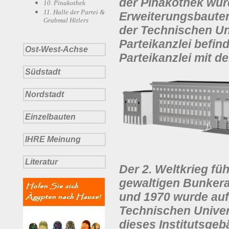
der Pinakothek wurd
10. Pinakothek
11. Halle der Partei &
Erweiterungsbauten
Grabmal Hitlers
der Technischen Uni
Parteikanzlei befind
Ost-West-Achse
Parteikanzlei mit 
Südstadt
Nordstadt
Einzelbauten
IHRE Meinung
Literatur
Der 2. Weltkrieg fü
gewaltigen Bunkera
und 1970 wurde auf
Technischen Universi
dieses Institutsge