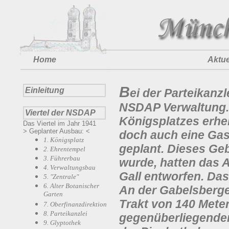
Home
Aktue
B
Einleitung
ei der Parteikanz
NSDAP Verwaltung. 
Viertel der NSDAP
Königsplatzes erheb
Das Viertel im Jahr 1941
> Geplanter Ausbau: <
doch auch eine Gas
1. Königsplatz
geplant. Dieses Ge
2. Ehrentempel
3. Führerbau
wurde, hatten das A
4. Verwaltungsbau
Gall entworfen. Da
5. "Zentrale"
6. Alter Botanischer
An der Gabelsberger
Garten
Trakt von 140 Meter
7. Oberfinanzdirektion
8. Parteikanzlei
gegenüberliegenden 
9. Glyptothek